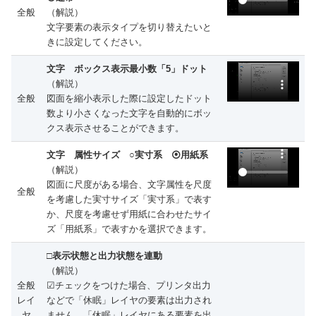
全般
（解説）
文字要素の表示タイプを切り替えたいと
きに設定してください。
文字 ボックス表示最小数「5」ドット
（解説）
全般
図面を縮小表示した際に設定したドット
数より小さくなった文字を自動的にボッ
クス表示させることができます。
文字 属性サイズ ○実寸系 ⦿用紙系
（解説）
図面に尺度がある場合、文字属性を尺度
全般
を考慮した実寸サイズ「実寸系」で表す
か、尺度を考慮せず用紙に合わせたサイ
ズ「用紙系」で表すかを選択できます。
□表示状態と出力状態を連動
（解説）
全般
☑チェックをつけた場合、プリンタ出力
レイ
などで「休眠」レイヤの要素は出力され
ヤ
ません。「休眠」レイヤにある要素を出