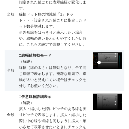
指定された値ごとに表示線幅が変化しま
す。
全般
線幅ドット数の増減値「1」ドッ
ト・・・設定された値ごとに指定したド
ット数分増減します。
※外形線をはっきりと表示したい場合
や、線幅の違いをわかりやすくしたい時
に、こちらの設定で調整してください。
□線幅値無効モード
（解説）
線幅（線の太さ）は無効となり、全て同
全般
じ線幅で表示します。複雑な組図で、線
幅が太いと見えにくい場合はチェックを
外してお使いください。
□任意線種詳細表示
（解説）
拡大・縮小した際にピッチのある線を実
全般
寸ピッチで表示します。拡大・縮小した
際に中心線や点線も同じように拡大・縮
小させて表示させたいときにチェックを