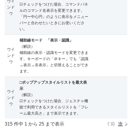
ウイ
☑チェックをつけた場合、コマンドパネ
ンド
ルのコマンド名表示を変更できます。
ウ
「円ー中心円」のように表示をメニュー
バーと合わせたいときにお使いくださ
い。
補助線モード 「表示・認識」
（解説）
ウイ
補助線の表示・認識モードを変更できま
ンド
す。キーボードの「＠キー」でも「認識
ウ
→表示→非表示」と切替えることができ
ます。
□ポップアップスタイルリストを最大表
示
ウイ
（解説）
ンド
☑チェックをつけた場合、ジェスチャ機
ウ
能で利用できるスタイルリストを「フレ
ーム最大高さ」まで表示できます。
315 件中 1 から 25 まで表示
前
次