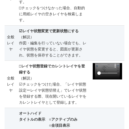
す。
□チェックをつけなかった場合、自動的
に用紙レイヤの空きレイヤを検索しま
す。
☑レイヤ状態変更で更新状態にする
全般
（解説）
レイ
作図・編集を行っていない場合でも、レ
ヤ
イヤ状態を変更すると、図面が更新さ
れ、状態を保存することができます。
□レイヤ状態登録でカレントレイヤを登
録する
全般
（解説）
レイ
☑チェックをつけた場合、「レイヤ状態
ヤ
設定ーレイヤ状態切替え」でレイヤ状態
を登録する際、現在開いているレイヤを
カレントレイヤとして登録します。
オートハイド
タイトルの表示 ○アクティブのみ
○全項目表示