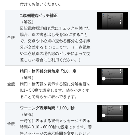
付けてお使いください。
□線種開始ピッチ補正
（解説）
☑任意線種詳細表示にチェックを付けた
場合、線の書き出し長を1/2にすること
全般
で、交点や中心点の交わる部分を必ず線
分が交差するようにします。（一点鎖線
や二点鎖線の場合線のピッチによって交
差しない場合にご利用ください。）
楕円・楕円弧分解角度「5.0」度
（解説）
全般
楕円・楕円弧を表示する際に分解角度を
0.1～5.0度で設定します。値を小さくす
ることで滑らかに表示できます。
ワーニング表示時間「1.00」秒
（解説）
一時的に表示する警告メッセージの表示
全般
時間を0.10～60.00秒で設定できます。警
告メッセージの表示時間を変更したいと