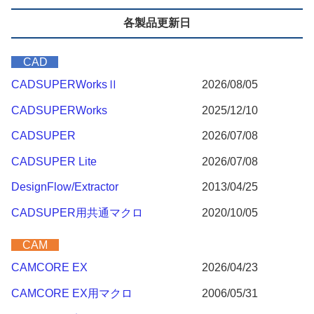
各製品更新日
CAD
CADSUPERWorksⅡ
2026/08/05
CADSUPERWorks
2025/12/10
CADSUPER
2026/07/08
CADSUPER Lite
2026/07/08
DesignFlow/Extractor
2013/04/25
CADSUPER用共通マクロ
2020/10/05
CAM
CAMCORE EX
2026/04/23
CAMCORE EX用マクロ
2006/05/31