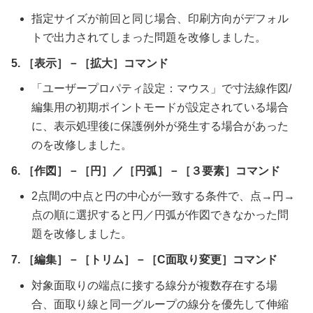
指定サイズが前回と同じ場合、印刷方向がデフォル
トで出力されてしまった問題を改修しました。
5. ［表示］－［拡大］コマンド
「ユーザープロパティ設定：マウス」で寸法線作図/
編集用の初期ポイントモードが設定されている場合
に、表示処理後に保護例外が発生する場合があった
のを改修しました。
6. ［作図］－［円］／［円弧］－［３要素］コマンド
2点間の中点と円の中心が一致する条件で、点→円→
点の順に選択すると円／円弧が作図できなかった問
題を改修しました。
7. ［編集］－［トリム］－［C面取り変更］コマンド
対象面取りの端点に接する線分が複数存在する場
合、面取り線と同一グループの線分を優先して伸縮