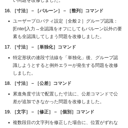
い問題を改修しました。
16. ［寸法］－［バルーン］－［整列］コマンド
ユーザープロパティ設定［全般２］グループ認識：
[Enter]入力→全認識をオフにしてもバルーン以外の要
素も全認識してしまう問題を改修しました。
17. ［寸法］－［単独化］コマンド
特定形状の連段寸法線を「単独化」後、グループ認
識しようとすると例外エラーが発生する問題を改修
しました。
18. ［寸法］－［公差］コマンド
累進角度寸法で配置した寸法に、公差コマンドで公
差が追加できなかった問題を改修しました。
19. ［文字］－［修正］－［個別］コマンド
複数段目の文字列を修正した場合に、位置がずれな