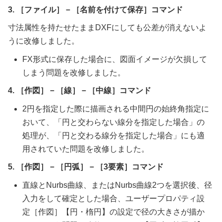
3. ［ファイル］－［名前を付けて保存］コマンド
寸法属性を持たせたままDXFにしても公差が消えないよ
うに改修しました。
FX形式に保存した場合に、図面イメージが欠損して
しまう問題を改修しました。
4. ［作図］－［線］－［中線］コマンド
2円を指定した際に描画される中間円の始終角指定に
おいて、「円と交わらない線分を指定した場合」の
処理が、「円と交わる線分を指定した場合」にも適
用されていた問題を改修しました。
5. ［作図］－［円弧］－［3要素］コマンド
直線とNurbs曲線、またはNurbs曲線2つを選択後、径
入力をして確定とした場合、ユーザープロパティ設
定［作図］【円・楕円】の設定で径の大きさが描か