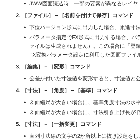
JWW図面読込時、一部の要素が異なるレイヤ
2. ［ファイル］－［名前を付けて保存］コマンド
下位バージョン形式に出力した場合、累進寸
パラメータ指定でFX形式に出力する場合、パ
ァイルは生成されません）。この場合に「登
FX変換パラメータ設定に利用した図面ファイ
3. ［編集］－［変形］コマンド
公差が付いた寸法値を変形すると、寸法値と
4. ［寸法］－［角度］－［基準］コマンド
図面縮尺が大きい場合に、基準角度寸法の水
図面縮尺が大きい場合に、寸法引き上げ長が 
5. ［寸法］－［一括変更］コマンド
直列寸法線の文字の2か所以上に抜き設定を