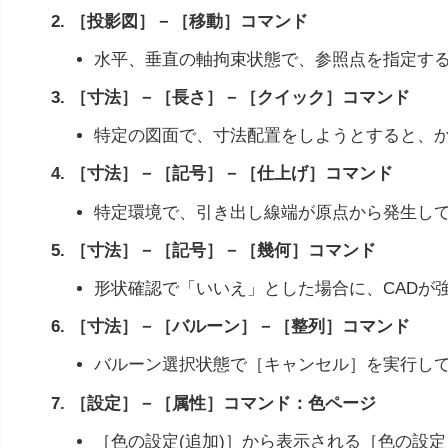
2. ［投影図］－［移動］コマンド
水平、垂直の軸拘束状態で、参照点を指定す
3. ［寸法］－［長さ］－［クイック］コマンド
特定の図面で、寸法配置をしようとすると、
4. ［寸法］－［記号］－［仕上げ］コマンド
特定環境で、引き出し線端が原点から発生し
5. ［寸法］－［記号］－［幾何］コマンド
形状確認で「いいえ」とした場合に、CADが
6. ［寸法］－［バルーン］－［整列］コマンド
バルーン選択状態で［キャンセル］を実行し
7. ［設定］－［属性］コマンド：色ページ
［色の設定(追加)］から表示される［色の設