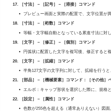
17. ［寸法］－［記号］－［溶接］コマンド
プレビュー画面と実際の配置で、文字位置が
18. ［寸法］－［桁数］コマンド
等幅・文字幅自動となっている累進寸法に対
19. ［文字］－［修正］－［個別］コマンド
円弧状に配置した文字を複写後、修正すると
20. ［文字］－［拡縮］コマンド
半角127文字の文字列に対して、拡縮を行うと
21. ［部品］－［機械要素］コマンド：［その他］
エルボ：キャップ形状を選択した際に、規格
22. ［設定］－［属性］コマンド
色数が255色を超える（通常ありえない）図