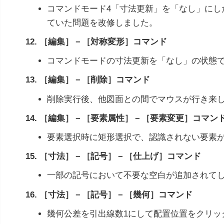
コマンドモード4「寸法更新」を「なし」にし
ていた問題を改修しました。
12. ［編集］－［対称変形］コマンド
コマンドモードの寸法更新を「なし」の状態
13. ［編集］－［削除］コマンド
削除実行後、他図面との間でマウスが行き来
14. ［編集］－［要素属性］－［要素変更］コマン
要素選択時に矩形選択で、認識されない要素
15. ［寸法］－［記号］－［仕上げ］コマンド
一部の記号において不要な空白が追加されて
16. ［寸法］－［記号］－［幾何］コマンド
幾何公差を引出線数1にして配置位置をクリッ