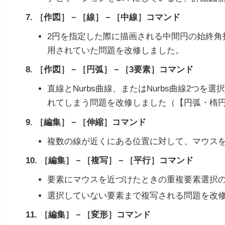
7. ［作図］－［線］－［中線］コマンド
2円を指定した際に描画される中間円の始終
用されていた問題を改修しました。
8. ［作図］－［円弧］－［3要素］コマンド
直線とNurbs曲線、またはNurbs曲線2
れてしまう問題を改修しました（【円弧・楕
9. ［編集］－［伸縮］コマンド
複数の線が近くにある位置に対して、マウス
10. ［編集］－［複写］－［平行］コマンド
要素にマウスを近づけたときの重複要素選択
選択していない要素まで複写される問題を改
11. ［編集］－［変形］コマンド