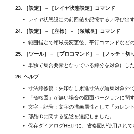
23. ［設定］－［レイヤ状態設定］コマンド
レイヤ状態設定の前回値を記憶する／呼び出
24. ［設定］－［座標］－［領域長］コマンド
範囲指定で領域長変更後、平行コマンドなど
25. ［ツール］－［プロコマンド］－［ノッチ・切
単独で集合要素となっている線分を対象にし
26. ヘルプ
寸法線修復：矢印なし累進寸法が編集対象外
「省略図」が無い場合の図面バージョンに関
文字－記号：文字の描画属性として「カレント
部品IDに関する記述を追記しました。
保存ダイアログHELPに、省略図が使用されて