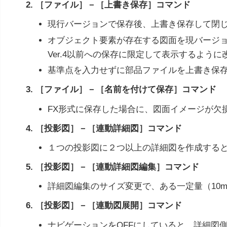
2. ［ファイル］－［上書き保存］コマンド
現行バージョンで保存後、上書き保存して閉じ
オブジェクト要素が存在する図面を現バージ
Ver.4以前への保存に限定して表示するよう
基準点を入力せずに部品ファイルを上書き保
3. ［ファイル］－［名前を付けて保存］コマンド
FX形式に保存した場合に、図面イメージが欠
4. ［投影図］－［連動詳細図］コマンド
１つの投影図に２つ以上の詳細図を作成する
5. ［投影図］－［連動詳細図編集］コマンド
詳細図編集のサイズ変更で、ある一定量（10
6. ［投影図］－［連動図展開］コマンド
ナビゲーションをOFFにしていると、詳細図